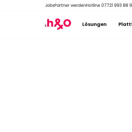
Jobs
Partner werden
Hotline 07721 993 88 
Lösungen
Plat
Zuschlä
Fügen Sie flexible Zusc
Express) zu Auftragsposi