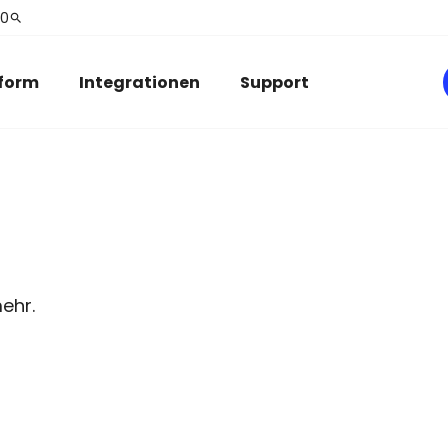
90
search
tform
Integrationen
Support
mehr.