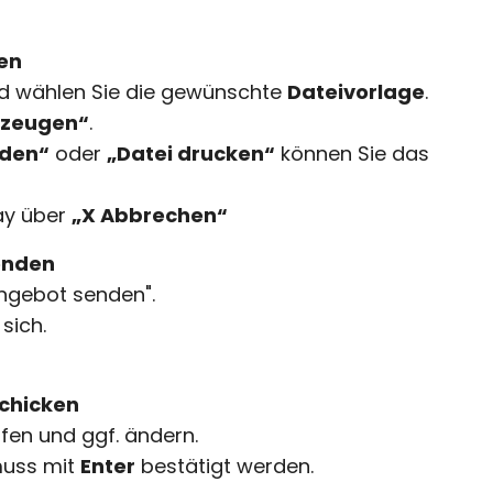
en
 wählen Sie die gewünschte
Dateivorlage
.
rzeugen“
.
aden“
oder
„Datei drucken“
können Sie das
ay über
„X Abbrechen“
enden
Angebot senden".
sich.
schicken
̈fen und ggf. ändern.
muss mit
Enter
bestätigt werden.