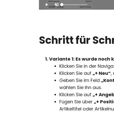
play_arrow
volume_off
Schritt für Sch
Variante 1: Es wurde noch
Klicken Sie in der Navig
Klicken Sie auf
„+ Neu“
,
Geben Sie im Feld
„Kon
wählen Sie ihn aus.
Klicken Sie auf
„+ Ange
Fügen Sie über
„+ Posit
Artikeltitel oder Artikel