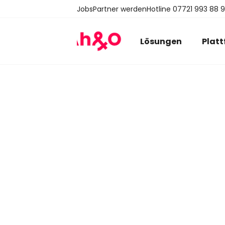
Jobs
Partner werden
Hotline 07721 993 88 
Lösungen
Plat
Angebot 
In szales können Sie Ang
direkt an den Kunden v
Neuanlage eines Vorgang