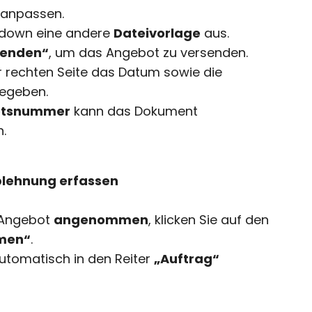
 anpassen.
pdown eine andere
Dateivorlage
aus.
senden“
, um das Angebot zu versenden.
r rechten Seite das Datum sowie die
egeben.
otsnummer
kann das Dokument
.
lehnung erfassen
 Angebot
angenommen
, klicken Sie auf den
men“
.
utomatisch in den Reiter
„Auftrag“